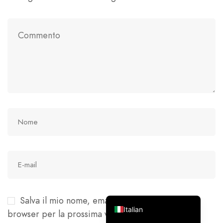
French
German
Spanish
Japanese
Korean
Russian
Chinese (Hong Kong)
Chinese (China)
English
Salva il mio nome, email e sito web in questo
Italian
browser per la prossima volta che commento.