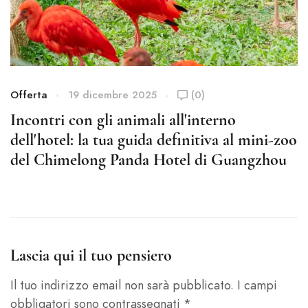
Offerta
19 dicembre 2025
(0)
O
Incontri con gli animali all'interno
A
dell'hotel: la tua guida definitiva al mini-zoo
C
del Chimelong Panda Hotel di Guangzhou
d
s
Lascia qui il tuo pensiero
Il tuo indirizzo email non sarà pubblicato.
I campi
obbligatori sono contrassegnati
*