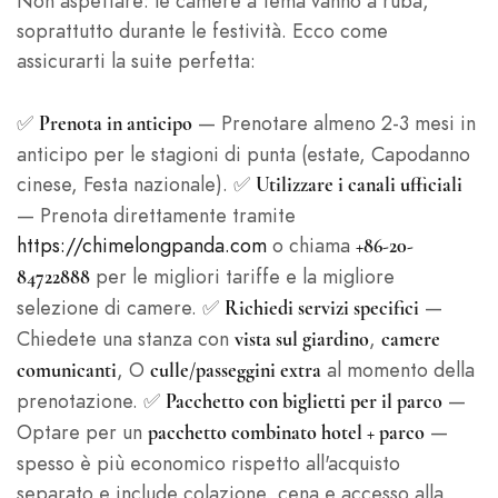
Non aspettare: le camere a tema vanno a ruba,
soprattutto durante le festività. Ecco come
assicurarti la suite perfetta:
✅
— Prenotare almeno 2-3 mesi in
Prenota in anticipo
anticipo per le stagioni di punta (estate, Capodanno
cinese, Festa nazionale). ✅
Utilizzare i canali ufficiali
— Prenota direttamente tramite
https://chimelongpanda.com
o chiama
+86-20-
per le migliori tariffe e la migliore
84722888
selezione di camere. ✅
—
Richiedi servizi specifici
Chiedete una stanza con
,
vista sul giardino
camere
, O
al momento della
comunicanti
culle/passeggini extra
prenotazione. ✅
—
Pacchetto con biglietti per il parco
Optare per un
—
pacchetto combinato hotel + parco
spesso è più economico rispetto all'acquisto
separato e include colazione, cena e accesso alla