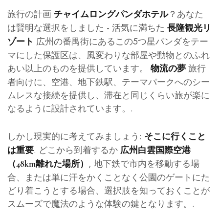
旅行の計画
？あなた
チャイムロングパンダホテル
は賢明な選択をしました - 活気に満ちた
長隆観光リ
広州の番禺街にあるこの5つ星パンダをテー
ゾート
マにした保護区は、風変わりな部屋や動物とのふれ
あい以上のものを提供しています。
旅行
物流の夢
者向けに、空港、地下鉄駅、テーマパークへのシー
ムレスな接続を提供し、滞在と同じくらい旅が楽に
なるように設計されています。.
しかし現実的に考えてみましょう:
そこに行くこと
. どこから到着するか
は重要
広州白雲国際空港
, 地下鉄で市内を移動する場
（48km離れた場所）
合、または単に汗をかくことなく公園のゲートにた
どり着こうとする場合、選択肢を知っておくことが
スムーズで魔法のような体験の鍵となります。.