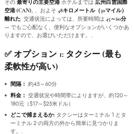
その
ホテルまでは
最寄りの主要空港
広州白雲国際
, 、およそ
空港 (CAN)
48キロメートル（30マイル）
. 交通状況によっては、所要時間は
離れた
45～60分
— でもご心配なく、便利なオプションがいくつかあ
りますので、お選びいただけます。.
✅ オプション 1: タクシー (最も
柔軟性が高い)
約45～60分
間隔：
交通状況や時間帯によりますが、約120～
料金：
180元（$17～$25米ドル）
タクシーはターミナル 1 とタ
どこで捕まえるか:
ーミナル 2 の両方の外から簡単に見つかりま
す。.