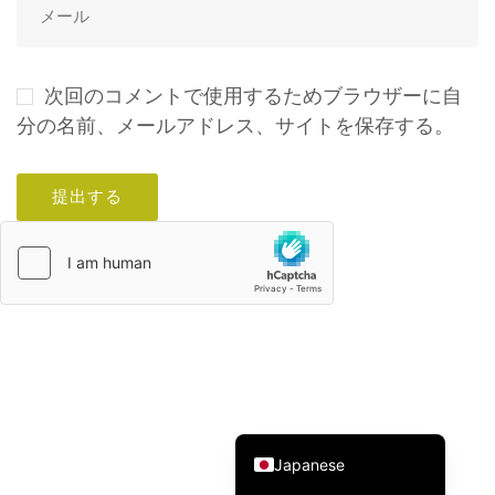
次回のコメントで使用するためブラウザーに自
分の名前、メールアドレス、サイトを保存する。
Italian
French
German
Spanish
Korean
Russian
Chinese (Hong Kong)
Chinese (China)
English
Japanese