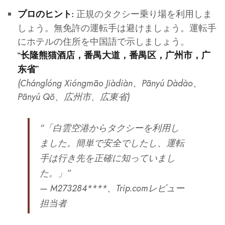
正規のタクシー乗り場を利用しま
プロのヒント:
しょう。無免許の運転手は避けましょう。運転手
にホテルの住所を中国語で示しましょう。
“长隆熊猫酒店，番禺大道，番禺区，广州市，广
东省”
(Chánglóng Xióngmāo Jiàdiàn、Pānyú Dàdào、
Pānyú Qō、広州市、広東省)
“「白雲空港からタクシーを利用し
ました。簡単で安全でしたし、運転
手は行き先を正確に知っていまし
た。」”
— M273284****、Trip.comレビュー
担当者