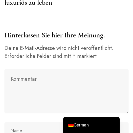
luxuriös zu leben
Hinterlassen Sie hier Ihre Meinung.
Italian
French
Deine E-Mail-Adresse wird nicht veröffentlicht.
Erforderliche Felder sind mit
*
markiert
Spanish
Japanese
Korean
Russian
Chinese (Hong Kong)
Chinese (China)
English
German