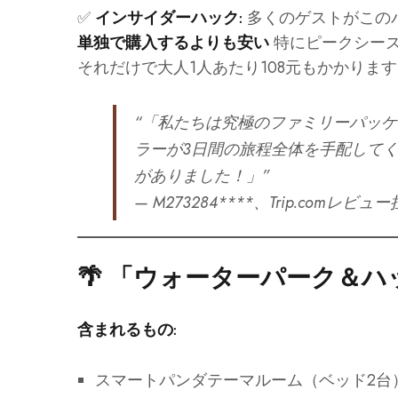
✅
多くのゲストがこの
インサイダーハック:
特にピークシー
単独で購入するよりも安い
それだけで大人1人あたり108元もかかりま
“「私たちは究極のファミリーパッ
ラーが3日間の旅程全体を手配して
がありました！」”
— M273284****、Trip.comレビュ
🌴
「ウォーターパーク＆ハ
含まれるもの:
スマートパンダテーマルーム（ベッド2台