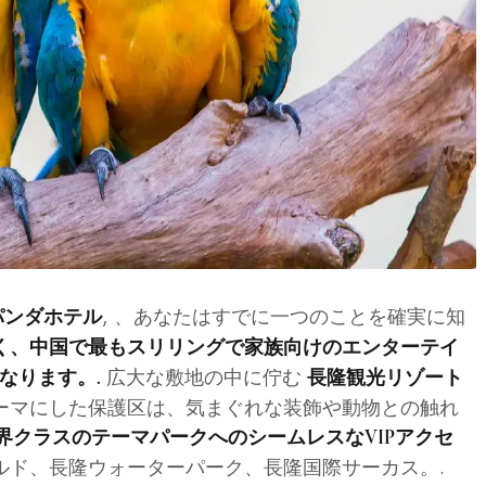
, 、あなたはすでに一つのことを確実に知
パンダホテル
く、中国で最もスリリングで家族向けのエンターテイ
広大な敷地の中に佇む
なります。.
長隆観光リゾート
ーマにした保護区は、気まぐれな装飾や動物との触れ
界クラスのテーマパークへのシームレスなVIPアクセ
ルド、長隆ウォーターパーク、長隆国際サーカス。.