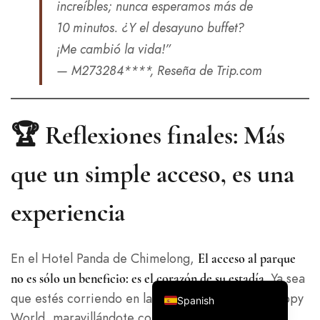
increíbles; nunca esperamos más de
10 minutos. ¿Y el desayuno buffet?
¡Me cambió la vida!”
— M273284****, Reseña de Trip.com
Italian
French
🏆 Reflexiones finales: Más
German
Japanese
que un simple acceso, es una
Korean
experiencia
Russian
Chinese (Hong Kong)
Chinese (China)
En el Hotel Panda de Chimelong,
El acceso al parque
Ya sea
English
no es sólo un beneficio: es el corazón de su estadía.
que estés corriendo en las montañas rusas de Happy
Spanish
World, maravillándote con los pandas en el Safari