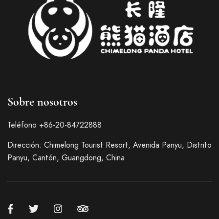
Sobre nosotros
Italian
French
Teléfono +86-20-84722888
German
Dirección: Chimelong Tourist Resort, Avenida Panyu, Distrito
Japanese
Panyu, Cantón, Guangdong, China
Korean
Russian
Chinese (Hong Kong)
Chinese (China)