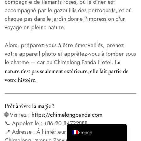
compagnie de flamants roses, où le dîner est
accompagné par le gazouillis des perroquets, et où
chaque pas dans le jardin donne l'impression d'un
voyage en pleine nature.
Italian
Alors, préparez-vous à être émerveillés, prenez
German
votre appareil photo et apprêtez-vous à tomber sous
Spanish
le charme — car au Chimelong Panda Hotel,
La
Japanese
nature n'est pas seulement extérieure, elle fait partie de
votre histoire.
Korean
Russian
Chinese (Hong Kong)
Prêt à vivre la magie ?
Chinese (China)
🌐 Visitez :
https://chimelongpanda.com
English
📞 Appelez le : +86-20-84722888
📍 Adresse : À l'intérieur du complexe touristique
French
Chimelong, avenue Panyu, district de Panyu,